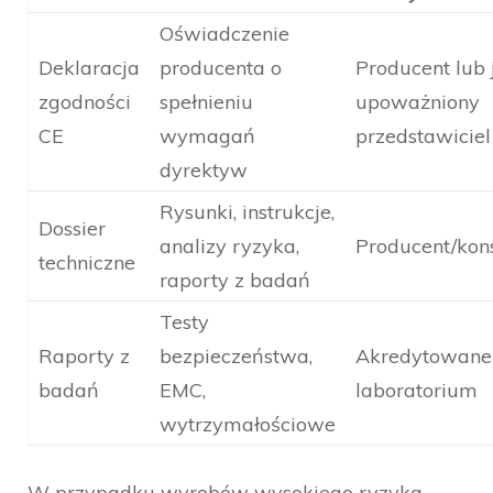
Oświadczenie
Deklaracja
producenta o
Producent lub 
zgodności
spełnieniu
upoważniony
CE
wymagań
przedstawiciel
dyrektyw
Rysunki, instrukcje,
Dossier
analizy ryzyka,
Producent/kon
techniczne
raporty z badań
Testy
Raporty z
bezpieczeństwa,
Akredytowane
badań
EMC,
laboratorium
wytrzymałościowe
W przypadku wyrobów wysokiego ryzyka