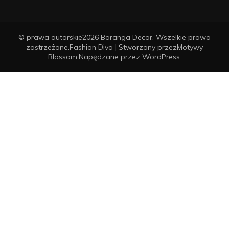
© prawa autorskie2026
Baranga Decor
. Wszelkie prawa
zastrzeżone.
Fashion Diva | Stworzony przez
Motywy
Blossom
.Napędzane przez
WordPress
.