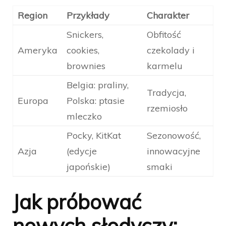
Region
Przykłady
Charakter
Snickers,
Obfitość
Ameryka
cookies,
czekolady i
brownies
karmelu
Belgia: praliny,
Tradycja,
Europa
Polska: ptasie
rzemiosło
mleczko
Pocky, KitKat
Sezonowość,
Azja
(edycje
innowacyjne
japońskie)
smaki
Jak próbować
nowych słodyczy: