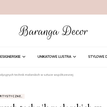
Baranga Decor
ESIGNERSKIE
UNIKATOWE LUSTRA
STYLOWE 
dycyjnych technik malarskich w sztuce współczesnej
GNERSKIE
ARTYSTYCZNE,
KINKIETY
ŁOWE
LUSTRA PODŁOGOWE,
RTYSTYCZNE,
OWE
DEKORACYJNE.