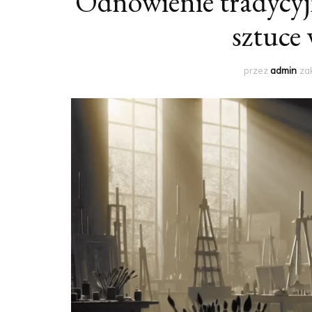
Odnowienie tradycyj
sztuce
przez
admin
za