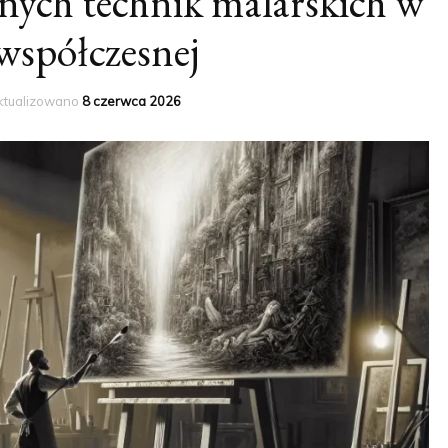
nych technik malarskich w
 współczesnej
ktualizowano
8 czerwca 2026