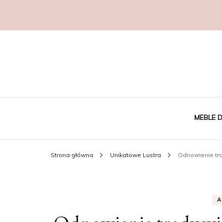
MEBLE D
Strona główna
Unikatowe Lustra
Odnowienie tra
DESI
STO
A
KAW