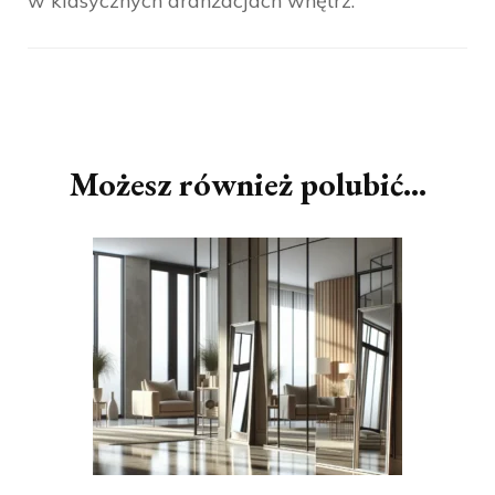
w klasycznych aranżacjach wnętrz.
Nawigacja
wpisu
Możesz również polubić…