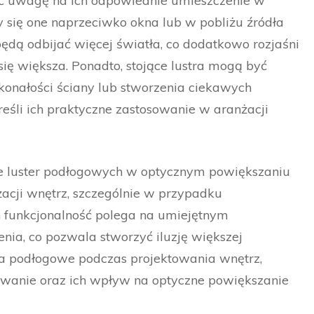
ić uwagę na ich odpowiednie umieszczenie w
y się one naprzeciwko okna lub w pobliżu źródła
będą odbijać więcej światła, co dodatkowo rozjaśni
się większa. Ponadto, stojące lustra mogą być
konałości ściany lub stworzenia ciekawych
eśli ich praktyczne zastosowanie w aranżacji
e luster podłogowych w optycznym powiększaniu
żacji wnętrz, szczególnie w przypadku
h funkcjonalność polega na umiejętnym
nia, co pozwala stworzyć iluzję większej
tra podłogowe podczas projektowania wnętrz,
owanie oraz ich wpływ na optyczne powiększanie