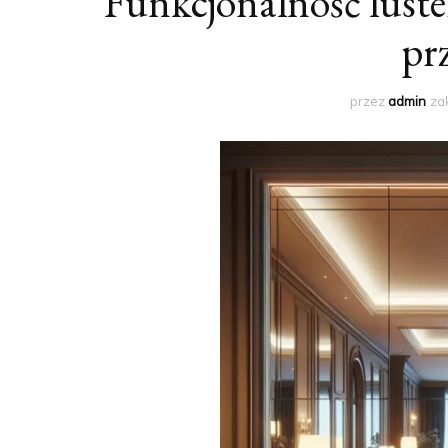
Funkcjonalność luste
pr
przez
admin
za