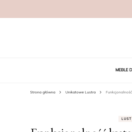
MEBLE D
Strona główna
Unikatowe Lustra
Funkcjonalność
DESI
STO
LUS
KAW