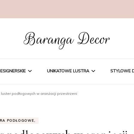
Baranga Decor
ESIGNERSKIE
UNIKATOWE LUSTRA
STYLOWE 
 luster podłogowych w aranżacji przestrzeni
GNERSKIE
ARTYSTYCZNE,
KINKIETY
ŁOWE
LUSTRA PODŁOGOWE,
TRA PODŁOGOWE,
OWE
DEKORACYJNE.